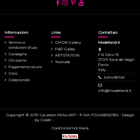
Informazioni
Links
Contattaci
Termini e
CMON Gallery
Modelland.it
condizioni d'uso
P&P Galley
Consegna
F.lli Cervi 13
ARTSTATION
27011 Torre de' Negri
Chi siamo
Youtube
Pavia
Pagamento sicuro
Italy
Corsi
3494118745
Collezionisti
info@modelland.it
Copyright © 2019 Cavalloni Mirko ART - P.IVA IT02456960182 - Design
by
Credit
-
Privacy Policy
Cookie Policy
Coolminiornot Rank