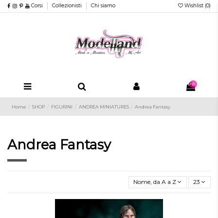
Corsi
Collezionisti
Chi siamo
Wishlist (
0
)
0
Home
SHOP
FIGURINI
ANDREA MINIATURES
Andrea Fantasy
Andrea Fantasy
Nome, da A a Z
23